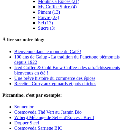
Moulins à Épices (21)
My Coffee Spice (4)
Piment (13)
Poivre (23)
Sel (17)
Sucre (3)
À lire sur notre blog:
Bienvenue dans le monde du Café !
100 ans de Galup - La tradition du Panettone piémontais
depuis 1922
Iced Coffee & Cold Brew Coffee : des rafraîchissements
bienvenus en été !
Une brève histoire du commerce des épices
Recette : Curry aux épinards et pois chiches
Piccantino, c'est par exemple:
Sonnentor
Cosmoveda Thé Vert au Jasmin Bio
Wiberg Mélange de Sel et d'Épices - Bœuf
Dopper Steel
Cosmoveda Sarriette BIO