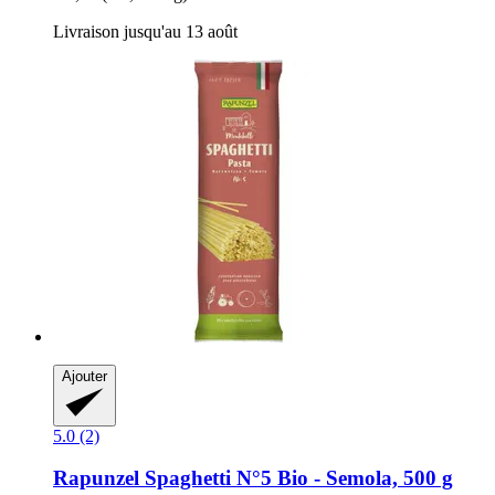
Livraison jusqu'au 13 août
Ajouter
5.0 (2)
Rapunzel
Spaghetti N°5 Bio -​ Semola, 500 g