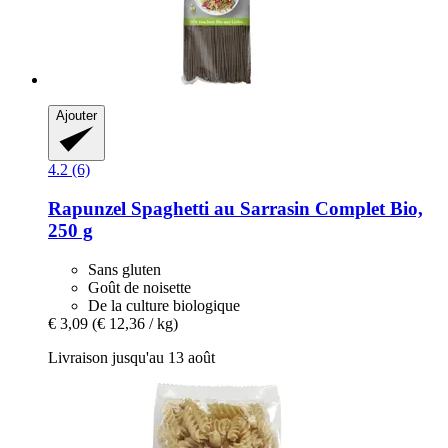
Ajouter
4.2 (6)
Rapunzel
Spaghetti au Sarrasin Complet Bio,
250 g
Sans gluten
Goût de noisette
De la culture biologique
€ 3,09
(€ 12,36 / kg)
Livraison jusqu'au 13 août