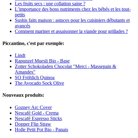
Les fruits secs : une collation saine ?
L’importance des bons nutriments chez les bébés et les tout-
petits
Sushis faits maison : astuces pour les cuisiniers débutants et
avancés
Comment mariner et assaisonner la viande pour grillades ?
Piccantino, c'est par exemple:
Lindt
Rapunzel Muesli Bio - Base
Zotter Schokoladen Chocolat "Merci - Massepain &
Amandes"
SO Fröhlich Quinoa
The Avocado Sock Olive
Nouveaux produits:
Gozney Arc Cover
Nescafé Gold - Crema
Nescafé Espresso Sticks
Dopper Flip Straw
Holle Petit Pot Bio - Panais