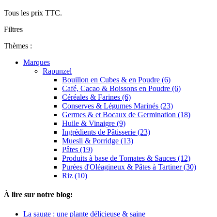
Tous les prix TTC.
Filtres
Thèmes :
Marques
Rapunzel
Bouillon en Cubes & en Poudre (6)
Café, Cacao & Boissons en Poudre (6)
Céréales & Farines (6)
Conserves & Légumes Marinés (23)
Germes & et Bocaux de Germination (18)
Huile & Vinaigre (9)
Ingrédients de Pâtisserie (23)
Muesli & Porridge (13)
Pâtes (19)
Produits à base de Tomates & Sauces (12)
Purées d'Oléagineux & Pâtes à Tartiner (30)
Riz (10)
À lire sur notre blog:
La sauge : une plante délicieuse & saine