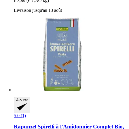
€ 3,89
(€ 7,78 / kg)
Livraison jusqu'au 13 août
Ajouter
5.0 (1)
Rapunzel
Spirelli à l'Amidonnier Complet Bio,