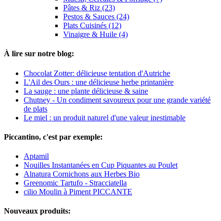
Pâtes & Riz (23)
Pestos & Sauces (24)
Plats Cuisinés (12)
Vinaigre & Huile (4)
À lire sur notre blog:
Chocolat Zotter: délicieuse tentation d'Autriche
L'Ail des Ours : une délicieuse herbe printanière
La sauge : une plante délicieuse & saine
Chutney - Un condiment savoureux pour une grande variété
de plats
Le miel : un produit naturel d'une valeur inestimable
Piccantino, c'est par exemple:
Aptamil
Nouilles Instantanées en Cup Piquantes au Poulet
Alnatura Cornichons aux Herbes Bio
Greenomic Tartufo - Stracciatella
cilio Moulin à Piment PICCANTE
Nouveaux produits: