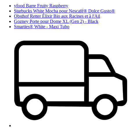
yfood Barre Fruity Raspberry
Starbucks White Mocha pour Nescafé® Dolce Gusto®
Obsthof Retter Élixir Bio aux Racines et à l'Ail
Gozney Porte pour Dome XL (Gen 2) - Black
Smarties® White - Maxi Tubo