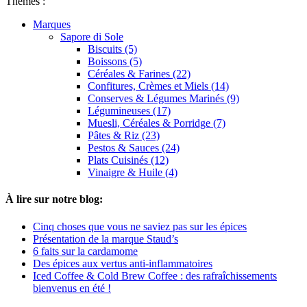
Thèmes :
Marques
Sapore di Sole
Biscuits (5)
Boissons (5)
Céréales & Farines (22)
Confitures, Crèmes et Miels (14)
Conserves & Légumes Marinés (9)
Légumineuses (17)
Muesli, Céréales & Porridge (7)
Pâtes & Riz (23)
Pestos & Sauces (24)
Plats Cuisinés (12)
Vinaigre & Huile (4)
À lire sur notre blog:
Cinq choses que vous ne saviez pas sur les épices
Présentation de la marque Staud’s
6 faits sur la cardamome
Des épices aux vertus anti-inflammatoires
Iced Coffee & Cold Brew Coffee : des rafraîchissements
bienvenus en été !