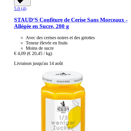
5.0 (4)
STAUD‘S
Confiture de Cerise Sans Morceaux -​
Allégée en Sucre, 200 g
Avec des cerises noires et des griottes
Teneur élevée en fruits
Moins de sucre
€ 4,09
(€ 20,45 / kg)
Livraison jusqu'au 14 août