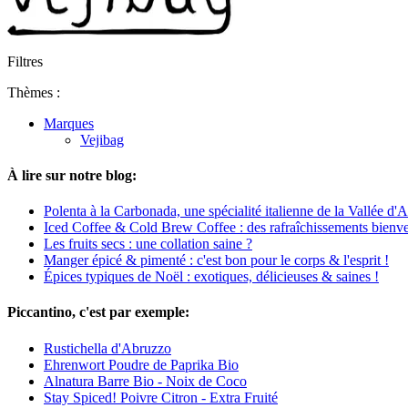
Filtres
Thèmes :
Marques
Vejibag
À lire sur notre blog:
Polenta à la Carbonada, une spécialité italienne de la Vallée d'
Iced Coffee & Cold Brew Coffee : des rafraîchissements bienve
Les fruits secs : une collation saine ?
Manger épicé & pimenté : c'est bon pour le corps & l'esprit !
Épices typiques de Noël : exotiques, délicieuses & saines !
Piccantino, c'est par exemple:
Rustichella d'Abruzzo
Ehrenwort Poudre de Paprika Bio
Alnatura Barre Bio - Noix de Coco
Stay Spiced! Poivre Citron - Extra Fruité