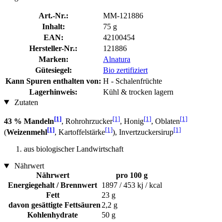
Art.-Nr.:
MM-121886
Inhalt:
75 g
EAN:
42100454
Hersteller-Nr.:
121886
Marken:
Alnatura
Gütesiegel:
Bio zertifiziert
Kann Spuren enthalten von:
H - Schalenfrüchte
Lagerhinweis:
Kühl & trocken lagern
Zutaten
[1]
[1]
[1]
[1]
43 % Mandeln
, Rohrohrzucker
, Honig
, Oblaten
[1]
[1]
[1]
(
Weizenmehl
, Kartoffelstärke
), Invertzuckersirup
aus biologischer Landwirtschaft
Nährwert
Nährwert
pro 100 g
Energiegehalt / Brennwert
1897 / 453 kj / kcal
Fett
23 g
davon gesättigte Fettsäuren
2,2 g
Kohlenhydrate
50 g