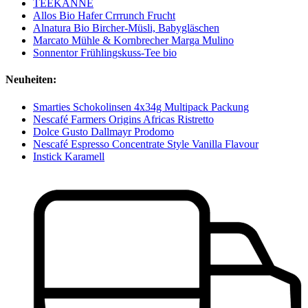
TEEKANNE
Allos Bio Hafer Crrrunch Frucht
Alnatura Bio Bircher-Müsli, Babygläschen
Marcato Mühle & Kornbrecher Marga Mulino
Sonnentor Frühlingskuss-Tee bio
Neuheiten:
Smarties Schokolinsen 4x34g Multipack Packung
Nescafé Farmers Origins Africas Ristretto
Dolce Gusto Dallmayr Prodomo
Nescafé Espresso Concentrate Style Vanilla Flavour
Instick Karamell