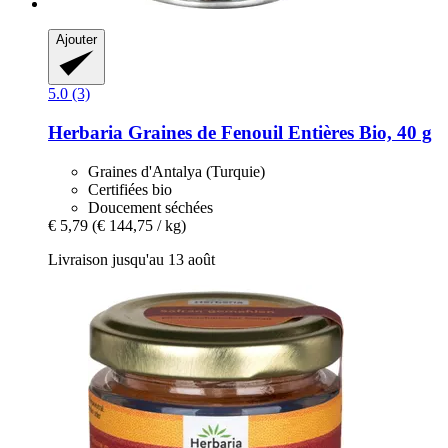
Ajouter
5.0 (3)
Herbaria
Graines de Fenouil Entières Bio, 40 g
Graines d'Antalya (Turquie)
Certifiées bio
Doucement séchées
€ 5,79
(€ 144,75 / kg)
Livraison jusqu'au 13 août