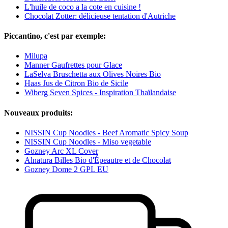
L'huile de coco a la cote en cuisine !
Chocolat Zotter: délicieuse tentation d'Autriche
Piccantino, c'est par exemple:
Milupa
Manner Gaufrettes pour Glace
LaSelva Bruschetta aux Olives Noires Bio
Haas Jus de Citron Bio de Sicile
Wiberg Seven Spices - Inspiration Thaïlandaise
Nouveaux produits:
NISSIN Cup Noodles - Beef Aromatic Spicy Soup
NISSIN Cup Noodles - Miso vegetable
Gozney Arc XL Cover
Alnatura Billes Bio d'Épeautre et de Chocolat
Gozney Dome 2 GPL EU