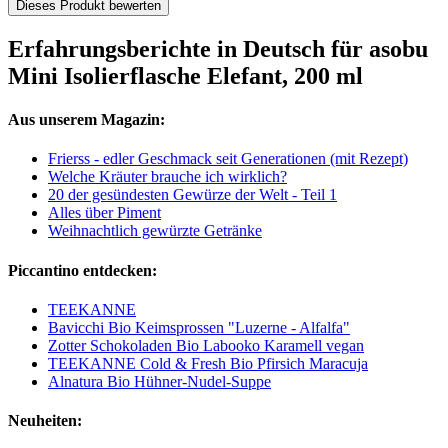
Dieses Produkt bewerten
Erfahrungsberichte in Deutsch für asobu
Mini Isolierflasche Elefant, 200 ml
Aus unserem Magazin:
Frierss - edler Geschmack seit Generationen (mit Rezept)
Welche Kräuter brauche ich wirklich?
20 der gesündesten Gewürze der Welt - Teil 1
Alles über Piment
Weihnachtlich gewürzte Getränke
Piccantino entdecken:
TEEKANNE
Bavicchi Bio Keimsprossen "Luzerne - Alfalfa"
Zotter Schokoladen Bio Labooko Karamell vegan
TEEKANNE Cold & Fresh Bio Pfirsich Maracuja
Alnatura Bio Hühner-Nudel-Suppe
Neuheiten: